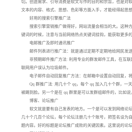
切。创造需求、引导消费是软文写作的目的和宗旨，也是对
文本的内容、格式、思想、色彩等方面入手，才能经得起思
好用的
搜索引擎
推广法
搜索引擎营销推广做得好，
网站流量
会相当的大。这种
键词的时候，注意与当前网络热点关键词挂钩，能获取更多
电邮推广及即时通讯推广
邮件列表进行推广法：就是通过定期不定期地给网民发
非预期邮件推广方法: 利用专业的群发邮件工具，在互联
联网用户误认为垃圾邮件。
电子邮件自动回复推广方法：在邮箱中设置自动回复，
Qq 群推广法: 用几十个 qq，每个 qq 加入几十个
被踢到脸。另一个是在 qq 群里是可以发群组邮件的，比如
博客、论坛推广
软文就是要有自己发表的地方。一个是可以发到网络论
几十个几百个论坛，每个论坛注册几十个账号，把签名设为
题内容。好的标题是论坛推广成败的关键因素。这里说的论