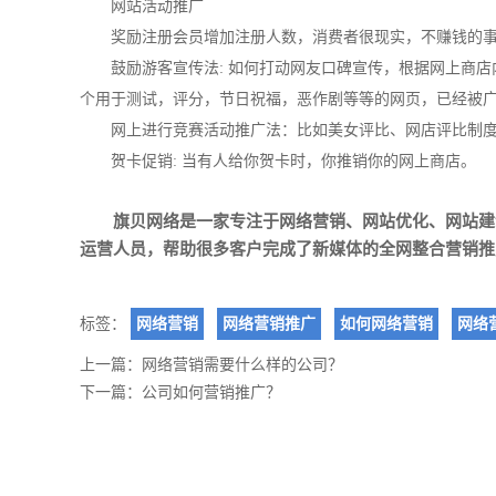
网站活动推广
奖励注册会员增加注册人数，消费者很现实，不赚钱的
鼓励游客宣传法: 如何打动网友口碑宣传，根据网上商
个用于测试，评分，节日祝福，恶作剧等等的网页，已经被
网上进行竞赛活动推广法：比如美女评比、网店评比制
贺卡促销: 当有人给你贺卡时，你推销你的网上商店。
旗贝网络是一家专注于
网络营销
、
网站优化
、
网站建
运营人员，帮助很多客户完成了新媒体的全网整合营销推
标签：
网络营销
网络营销推广
如何网络营销
网络
上一篇：
网络营销需要什么样的公司？
下一篇：
公司如何营销推广？