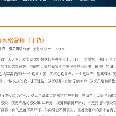
方案
常
台
好网络营销（干货）
4:12 来源：旗贝网络 作者：刘慧林 点击：1551次
极致，天天写，发表到你能想到的各种平台上，开几十个博客，注册几百
赋
万的连锁店都很难，你的店，你的营销平台将很快成为网络上最流行的词
核心内容需要阐述一个销售主张，即核心销售点，一个足以产生销售理由的
到”。“散文式的软”(过于理性，缺乏吸引力)和“无病呻吟”(缺乏乐趣和销售
觉”(或经验)为中心，这两个基本点是需求的产生和引导消费。以保健酒市
感受、使用产品的感受等(从听觉、视觉和触觉开始) ，一定要通过感受
离开感觉，你的思维不再严谨，你的感觉不再真实，很难使客户的需求变得