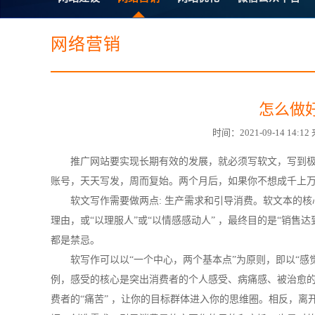
电子商务商城建设
营销型网站建设
SSL证书
超级导购微信平
网络营销
怎么做
时间：2021-09-14 1
推广网站要实现长期有效的发展，就必须写软文，写到
账号，天天写发，周而复始。两个月后，如果你不想成千上
软文写作需要做两点: 生产需求和引导消费。软文本的
理由，或“以理服人”或“以情感感动人” ，最终目的是“销售达
都是禁忌。
软写作可以以“一个中心，两个基本点”为原则，即以“感
例，感受的核心是突出消费者的个人感受、病痛感、被治愈的
费者的“痛苦” ，让你的目标群体进入你的思维圈。相反，