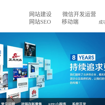
网站建设
微信开发运营
网站SEO
移动端
成
建设方案
微信小程序
关于我们
网
百度排名专家
企业文化
网
建设方案
微信分销
招贤纳士
网
三级分销直销系统
联系我们
微
案
网站SEO优化
公司公告
AP
移动APP开发
系
理系统
网站托管代运营
进
常见问题
进销存新零售
APP/小程序
系统开发