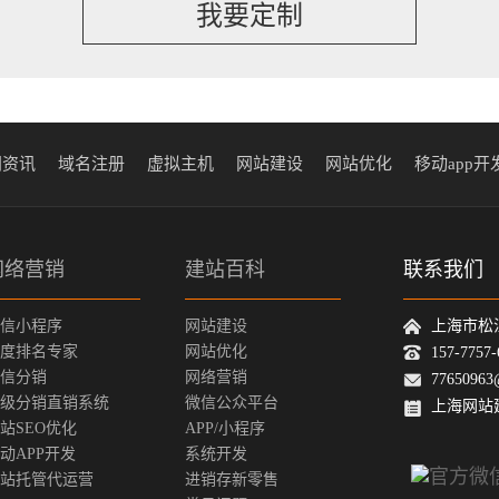
我要定制
闻资讯
域名注册
虚拟主机
网站建设
网站优化
移动app开
网络营销
建站百科
联系我们
信小程序
网站建设
上海市松
度排名专家
网站优化
157-775
信分销
网络营销
77650963
级分销直销系统
微信公众平台
上海网站
站SEO优化
APP/小程序
动APP开发
系统开发
站托管代运营
进销存新零售