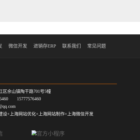
发
微信开发
进销存ERP
联系我们
常见问题
江区佘山镇陶干路701号5幢
7-6460 15777576460
@qq.com
建设+上海网站优化+上海网站制作+上海微信开发