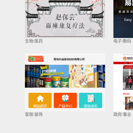
生物/医药
电子/数码
家居/装饰
政府/事业