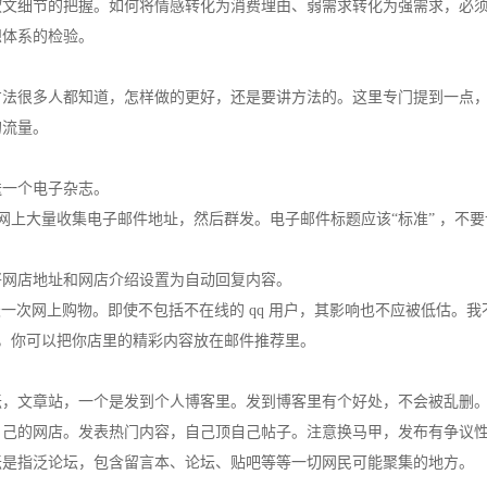
软文细节的把握。如何将情感转化为消费理由、弱需求转化为强需求，必
想体系的检验。
方法很多人都知道，怎样做的更好，还是要讲方法的。这里专门提到一点
的流量。
送一个电子杂志。
网上大量收集电子邮件地址，然后群发。电子邮件标题应该“标准” ，不要
将网店地址和网店介绍设置为自动回复内容。
群，一天一次网上购物。即使不包括不在线的 qq 用户，其影响也不应被低估。我
说，你可以把你店里的精彩内容放在邮件推荐里。
坛，文章站，一个是发到个人博客里。发到博客里有个好处，不会被乱删
自己的网店。发表热门内容，自己顶自己帖子。注意换马甲，发布有争议
坛是指泛论坛，包含留言本、论坛、贴吧等等一切网民可能聚集的地方。