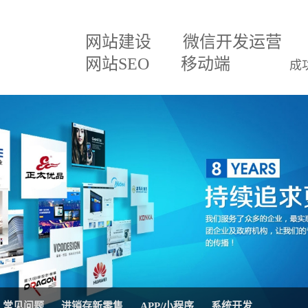
网站建设
微信开发运营
网站SEO
移动端
成
建设方案
微信小程序
关于我们
网
百度排名专家
企业文化
网
建设方案
微信分销
招贤纳士
网
三级分销直销系统
联系我们
微
案
网站SEO优化
公司公告
AP
移动APP开发
系
理系统
网站托管代运营
进
常见问题
进销存新零售
APP/小程序
系统开发