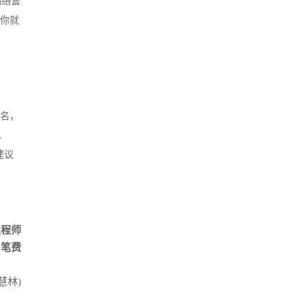
网络营
样你就
排名，
。
建议
工程师
大笔费
慧林)