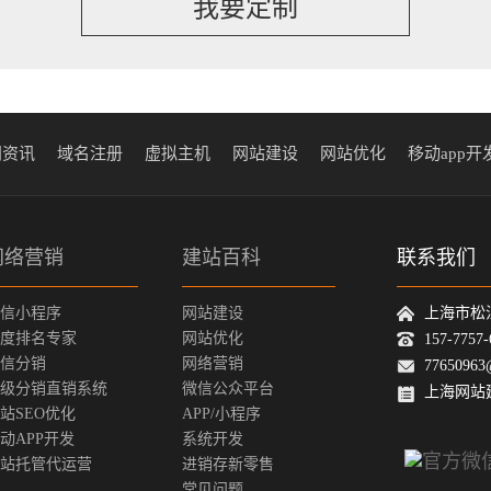
我要定制
闻资讯
域名注册
虚拟主机
网站建设
网站优化
移动app开
网络营销
建站百科
联系我们
信小程序
网站建设
上海市松
度排名专家
网站优化
157-775
信分销
网络营销
77650963
级分销直销系统
微信公众平台
上海网站
站SEO优化
APP/小程序
动APP开发
系统开发
站托管代运营
进销存新零售
常见问题