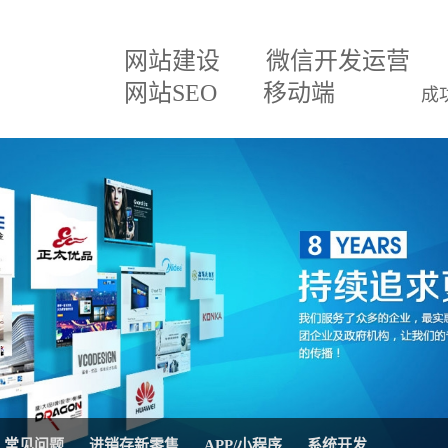
网站建设
微信开发运营
网站SEO
移动端
成
建设方案
微信小程序
关于我们
网
百度排名专家
企业文化
网
建设方案
微信分销
招贤纳士
网
三级分销直销系统
联系我们
微
案
网站SEO优化
公司公告
AP
移动APP开发
系
理系统
网站托管代运营
进
常见问题
进销存新零售
APP/小程序
系统开发