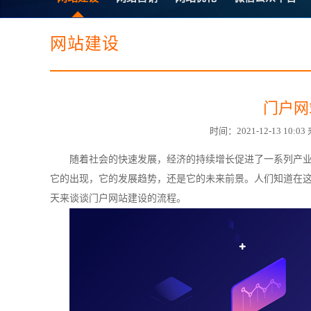
电子商务商城建设
营销型网站建设
SSL证书
超级导购微信平
网站建设
门户网
时间：2021-12-13 1
随着社会的快速发展，经济的持续增长促进了一系列产业链
它的出现，它的发展趋势，还是它的未来前景。人们知道在
天来谈谈门户
网站建设
的流程。