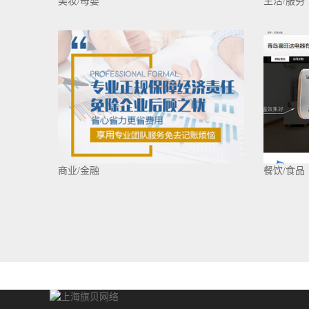
美妆/母婴
生活/服务
商业/金融
餐饮/食品