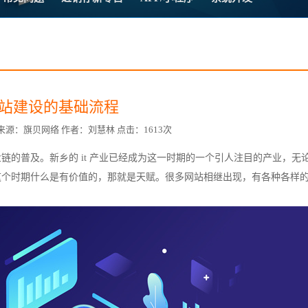
方案
常
台
站建设的基础流程
0:03 来源：旗贝网络 作者：刘慧林 点击：1613次
的普及。新乡的 it 产业已经成为这一时期的一个引人注目的产业，无
赋
这个时期什么是有价值的，那就是天赋。很多网站相继出现，有各种各样