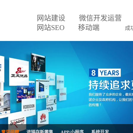
网站建设
微信开发运营
网站SEO
移动端
成
建设方案
微信小程序
关于我们
网
百度排名专家
企业文化
网
建设方案
微信分销
招贤纳士
网
三级分销直销系统
联系我们
微
案
网站SEO优化
公司公告
AP
移动APP开发
系
理系统
网站托管代运营
进
常见问题
进销存新零售
APP/小程序
系统开发