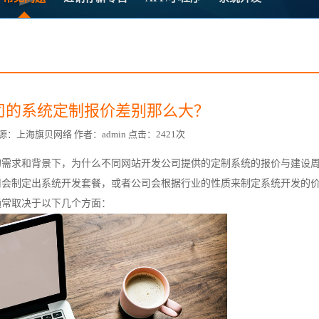
方案
常
台
司的系统定制报价差别那么大？
40 来源：上海旗贝网络 作者：admin 点击：2421次
的需求和背景下，为什么不同网站开发公司提供的定制系统的报价与建设
赋
司会制定出
系统开发
套餐，或者公司会根据行业的性质来制定系统开发的
通常取决于以下几个方面：