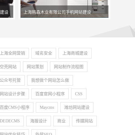
建设
上海韩森木业有限公司手机网站建设
宝丰集
上海全网营销
域名安全
上海商城建设
空壳网站
网站策划
网站制作流程图
公众号托管
​我想做个网站怎么做
网站设计步骤
百度官网小程序
CSS
百度CMS小程序
Maycms
潍坊网站建设
DEDECMS
海报设计
商业
传媒网站
网站优化技巧
外贸SEO