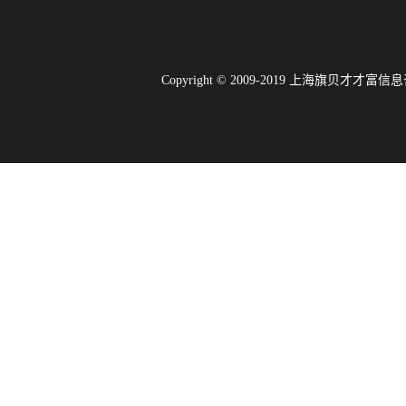
Copyright © 2009-2019 上海旗