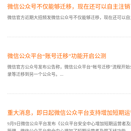
微信公众号不仅能够迁移，现在还可以自主注销
微信官方近期大招频发微信公众号不仅能够迁移，现在还可以自主注
微信公众平台“账号迁移”功能开启公测
微信官方公众号发布公告称，微信公众平台“帐号迁移”流程开
录等迁移到另一个公众号。...
重大消息，即日起微信公众平台支持增加短期运
9月9日微信公众平台发布《公众平台安全中心增加短期运营者