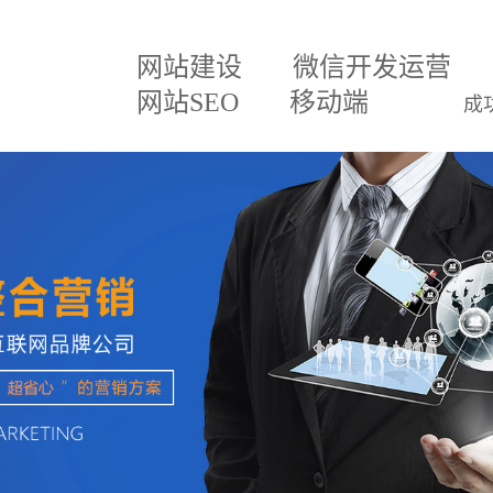
网站建设
微信开发运营
网站SEO
移动端
成
建设方案
微信小程序
关于我们
网
百度排名专家
企业文化
网
建设方案
微信分销
招贤纳士
网
三级分销直销系统
联系我们
微
案
网站SEO优化
公司公告
AP
移动APP开发
系
理系统
网站托管代运营
进